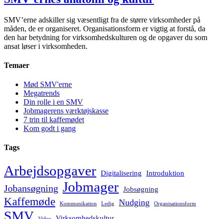
SMV’erne adskiller sig væsentligt fra de større virksomheder på
måden, de er organiseret. Organisationsform er vigtig at forstå, da
den har betydning for virksomhedskulturen og de opgaver du som
ansat løser i virksomheden.
Temaer
Mød SMV'erne
Megatrends
Din rolle i en SMV
Jobmagerens værktøjskasse
7 trin til kaffemødet
Kom godt i gang
Tags
Arbejdsopgaver
Digitalisering
Introduktion
Jobmager
Jobansøgning
Jobsøgning
Kaffemøde
Nudging
Kommunikation
Ledig
Organisationsform
SMV
Virksomhedskultur
Video