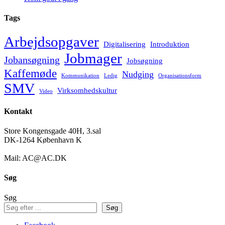
Tags
Arbejdsopgaver
Digitalisering
Introduktion
Jobmager
Jobansøgning
Jobsøgning
Kaffemøde
Nudging
Kommunikation
Ledig
Organisationsform
SMV
Virksomhedskultur
Video
Kontakt
Store Kongensgade 40H, 3.sal
DK-1264 København K
Mail: AC@AC.DK
Søg
Søg
Søg